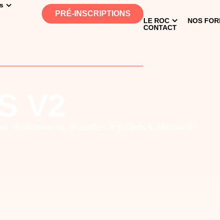
es
PRÉ-INSCRIPTIONS
LE ROC
NOS FOR
CONTACT
S V2
l : événements, réussites et projets à découvrir !