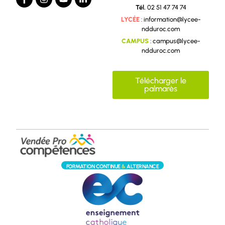
Tél.
02 51 47 74 74
LYCÉE
: information@lycee-
ndduroc.com
CAMPUS
: campus@lycee-
ndduroc.com
Télécharger le
palmarès
FORMATION CONTINUE
&
ALTERNANCE