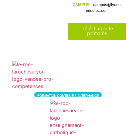
CAMPUS
: campus@lycee-
ndduroc.com
Télécharger le
palmarès
FORMATION CONTINUE
&
ALTERNANCE