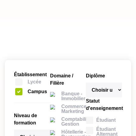
Établissement
Domaine /
Diplôme
Lycée
Filière
Campus
Banque -
Immobilier
Statut
Commerce -
d'enseignement
Marketing
Niveau de
Comptabilité -
Étudiant
formation
Gestion
Étudiant
Hôtellerie -
Alternant