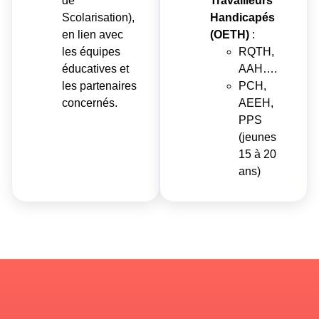
de
Travailleurs
Scolarisation),
Handicapés
en lien avec
(OETH)
:
les équipes
RQTH,
éducatives et
AAH….
les partenaires
PCH,
concernés.
AEEH,
PPS
(jeunes
15 à 20
ans)