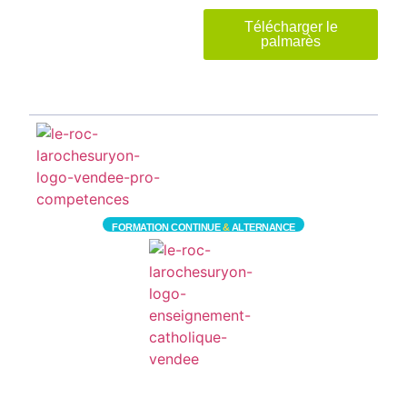
Télécharger le
palmarès
FORMATION CONTINUE
&
ALTERNANCE