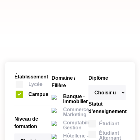
Établissement
Domaine /
Diplôme
Lycée
Filière
Campus
Banque -
Immobilier
Statut
Commerce -
d'enseignement
Marketing
Niveau de
Comptabilité -
Étudiant
formation
Gestion
Étudiant
Hôtellerie -
Alternant