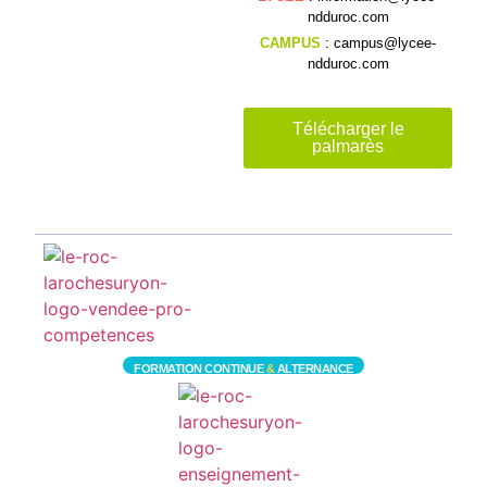
ndduroc.com
CAMPUS
: campus@lycee-
ndduroc.com
Télécharger le
palmarès
FORMATION CONTINUE
&
ALTERNANCE