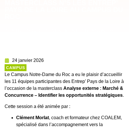
MASTERCLASS N°5 LES ENTREP’
PAYS DE LA LOIRE AU CAMPUS DU
ROC
#
#
#
ENTREPRISES
ÉVÉNEMENT
RENCONTRE
24 janvier 2026
CAMPUS
Le Campus Notre-Dame du Roc a eu le plaisir d’accueillir
les 11 équipes participantes des Entrep’ Pays de la Loire à
l’occasion de la masterclass
Analyse externe : Marché &
Concurrence – Identifier les opportunités stratégiques
.
Cette session a été animée par :
Clément Morlat
, coach et formateur chez COALEM,
spécialisé dans l’accompagnement vers la