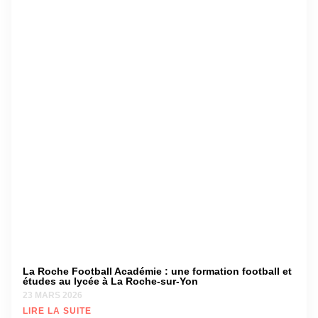
d’
: e
inv
di
dan
de
25 
LI
Soi
vi
au
No
du 
ex
pé
et 
6 A
LI
SU
La Roche Football Académie : une formation football et
études au lycée à La Roche-sur-Yon
23 MARS 2026
LIRE LA SUITE