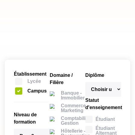
Établissement
Domaine /
Diplôme
Lycée
Filière
Campus
Banque -
Immobilier
Statut
Commerce -
d'enseignement
Marketing
Niveau de
Comptabilité -
Étudiant
formation
Gestion
Étudiant
Hôtellerie -
Alternant