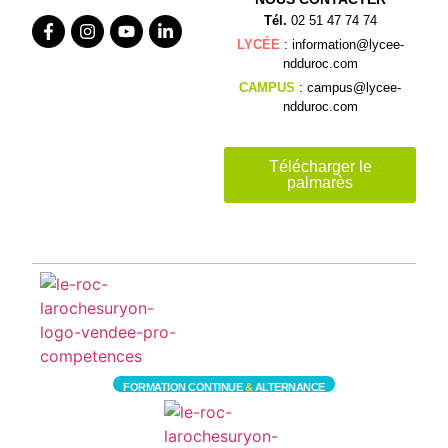
Tél.
02 51 47 74 74
LYCÉE
: information@lycee-
ndduroc.com
CAMPUS
: campus@lycee-
ndduroc.com
Télécharger le
palmarès
FORMATION CONTINUE
&
ALTERNANCE