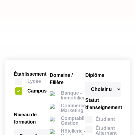
Établissement
Domaine /
Diplôme
Lycée
Filière
Campus
Banque -
Immobilier
Statut
Commerce -
d'enseignement
Marketing
Niveau de
Comptabilité -
Étudiant
formation
Gestion
Étudiant
Hôtellerie -
Alternant