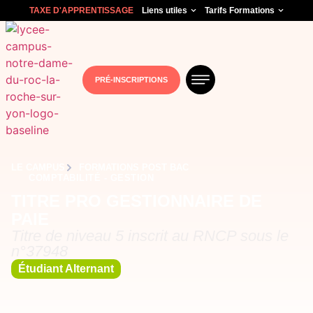
TAXE D'APPRENTISSAGE
Liens utiles
Tarifs Formations
PRÉ-INSCRIPTIONS
LE CAMPUS
FORMATIONS POST BAC
COMPTABILITÉ - GESTION
TITRE PRO GESTIONNAIRE DE
PAIE
Titre de niveau 5 inscrit au RNCP sous le
n°37948
Étudiant Alternant