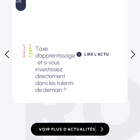
Le
05
04
L
C
Taxe
R
Y
A
C
M
É
PU
LIRE L'ACTU
d’apprentissage
E
S
: et si vous
investissiez
directement
dans les talents
de demain ?
VOIR PLUS D'ACTUALITÉS