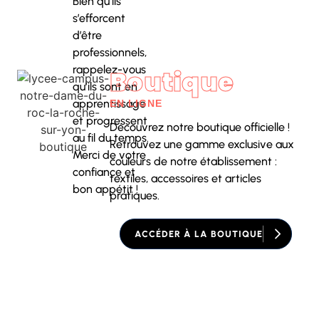
Bien qu’ils
s’efforcent
d’être
professionnels,
rappelez-vous
Boutique
qu’ils sont en
apprentissage
EN LIGNE
et progressent
Découvrez notre boutique officielle !
au fil du temps.
Retrouvez une gamme exclusive aux
Merci de votre
couleurs de notre établissement :
confiance et
textiles, accessoires et articles
bon appétit !
pratiques.
ACCÉDER À LA BOUTIQUE
REJOINS