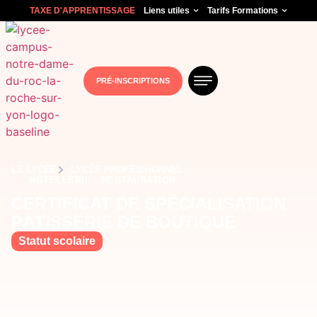
TAXE D'APPRENTISSAGE
Liens utiles
Tarifs Formations
PRÉ-INSCRIPTIONS
LE LYCÉE
LYCÉE PROFESSIONNEL
HÔTELLERIE - RESTAURATION
CERTIFICAT DE SPÉCIALISATION
PÂTISSERIE DE BOUTIQUE
Statut scolaire