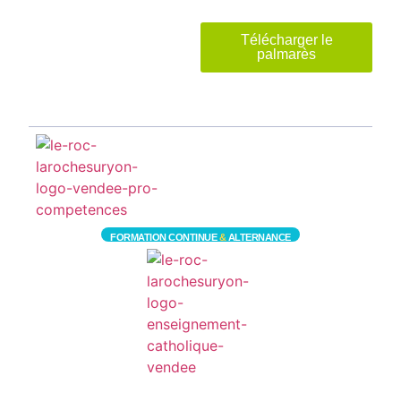
Télécharger le
palmarès
FORMATION CONTINUE
&
ALTERNANCE