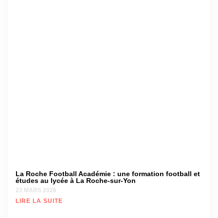
inv
di
dan
de
25 
LI
Soi
vi
au
No
du 
ex
pé
et 
6 A
LI
SU
La Roche Football Académie : une formation football et
études au lycée à La Roche-sur-Yon
23 MARS 2026
LIRE LA SUITE